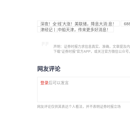
深夜！全‘线’大涨！美联储，降息大消:息！
68
津经记丨;中船天津，传来更多好消息！
声明：证券时报力求信息真实、准确，文章提及内
下载“证券时报”官方APP，或关注官方微信公众
网友评论
登录
后可以发言
网友评论仅供其表达个人看法，并不表明证券时报立场